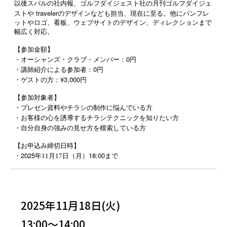
以後スバルの社内報、ゴルフダイジェスト社の月刊ゴルフダイジェ
traveler
ストや
のデザインなども担当、現在に至る。他にパンフレ
ットやロゴ、看板、ウェブサイトのデザイン、ディレクションまで
幅広く対応。
【参加金額】
・オーシャンズ・クラブ・メンバー：0円
・講師紹介による参加者：0円
・ゲストの方：¥3,000円
【参加対象者】
・プレゼン資料やチラシの制作に悩んでいる方
・お客様の心を誘導するチラシテクニックを知りたい方
・自分自身の強みの見せ方を模索している方
【お申込み締切日時】
2025
18:00
・
年11
月17日
（月）
まで
2025年11月18日(火)
13:00～14:00