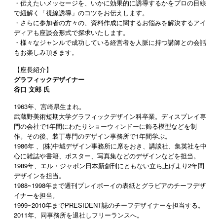
・伝えたいメッセージを、いかに効果的に誘導するかをプロの目線
で紐解く「視線誘導」のコツをお伝えします。
・さらに参加者の方々の、資料作成に関するお悩みを解決するアイ
ディアも座談会形式で探求いたします。
・様々なジャンルで成功している経営者を人脈に持つ講師との会話
もお楽しみ頂きます。
【座長紹介】
グラフィックデザイナー
谷口 文郎 氏
1963年、宮崎県生まれ。
武蔵野美術短期大学グラフィックデザイン科卒業。ディスプレイ専
門の会社で1年間にわたりショーウィンドーに飾る模型などを制
作。その後、装丁専門のデザイン事務所で1年間学ぶ。
1986年 、(株)中城デザイン事務所に席をおき、講談社、集英社を中
心に雑誌や書籍、ポスター、写真集などのデザインなどを担当。
1989年、エル・ジャポン日本新創刊にともない立ち上げより2年間
デザインを担当。
1988~1998年まで週刊プレイボーイの表紙とグラビアのチーフデザ
イナーを担当。
1999~2010年までPRESIDENT誌のチーフデザイナーを担当する。
2011
年、同事務所を退社しフリーランスへ。