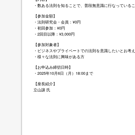
・数ある法則を知ることで、普段無意識に行なっている
【参加金額】
・法則研究会・会員：¥0円
・初回参加：¥0円
・2回目以降：¥3,000円
【参加対象者】
・ビジネスやプライベートでの法則を意識したいとお考
・様々な法則に興味がある方
【お申込み締切日時】
・2025年10月6日（月）18:00まで
【座長紹介】
立山譲
氏