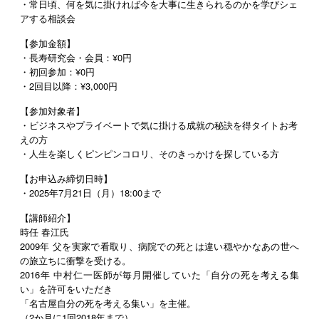
・常日頃、何を気に掛ければ今を大事に生きられるのかを学びシェ
アする相談会
【参加金額】
・長寿研究会・会員：¥0円
・初回参加：¥0円
・2回目以降：¥3,000円
【参加対象者】
・ビジネスやプライベートで気に掛ける成就の秘訣を得タイトお考
えの方
・人生を楽しくピンピンコロリ、そのきっかけを探している方
【お申込み締切日時】
・2025年7月21日（月）18:00まで
【講師紹介】
時任
春江氏
2009年 父を実家で看取り、病院での死とは違い穏やかなあの世へ
の旅立ちに衝撃を受ける。
2016年 中村仁一医師が毎月開催していた「自分の死を考える集
い」を許可をいただき
「名古屋自分の死を考える集い」を主催。
（2か月に1回2018年まで）