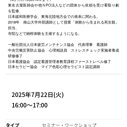
東名古屋医師会や他ＮPO法人などの団体から依頼を受け看取り劇
を監修、
日本緩和医療学会、東海北陸地方会での発表に関わる。
2018年 南山大学外部講師として授業「体験から生まれる死生観」
担当、
寺院などで納棺体験を主催するようになる。
一般社団法人日本疲労メンテナンス協会 代表理事 看護師
中央労働災害防止協会 心理相談員 ストレスチェック実施者養成
研修修了
日本看護協会 認定看護管理者教育課程ファーストレベル修了
日本セラピー協会 マイア色彩心理セラピスト認定講師
2025年7月22日(火)
16:00～17:00
タイプ
セミナー・ワークショップ