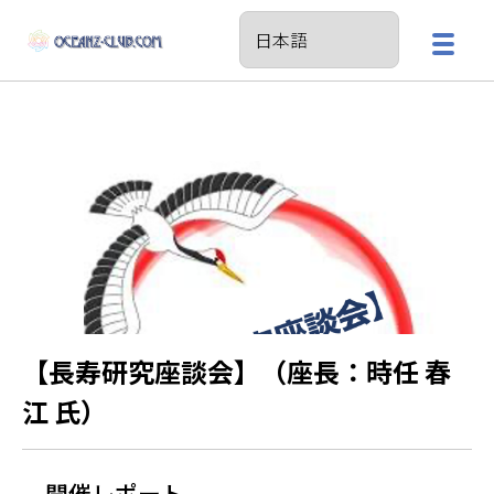
【長寿研究座談会】（座長：時任 春
江 氏）
開催レポート