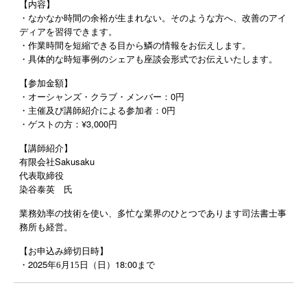
【内容】
・なかなか時間の余裕が生まれない。そのような方へ、改善のアイ
ディアを習得できます。
・作業時間を短縮できる目から鱗の情報をお伝えします。
・具体的な時短事例のシェアも座談会形式でお伝えいたします。
【参加金額】
・オーシャンズ・クラブ・メンバー：0円
・主催及び講師紹介による参加者：0円
・ゲストの方：¥3,000円
【講師紹介】
有限会社Sakusaku
代表取締役
染谷泰英 氏
業務効率の技術を使い、多忙な業界のひとつであります司法書士事
務所も経営。
【お申込み締切日時】
2025
18:00
・
年6
月
15
日（日）
まで