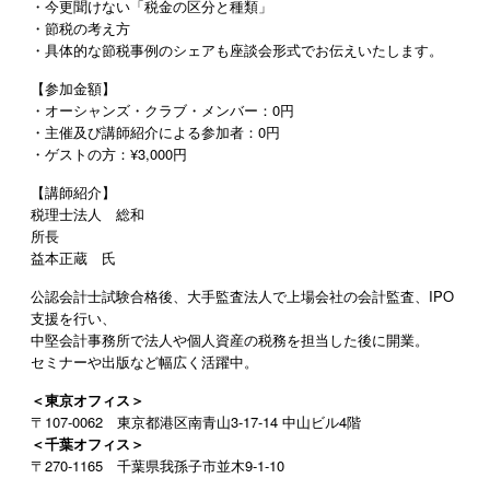
・今更聞けない「税金の区分と種類」
・節税の考え方
・具体的な節税事例のシェアも座談会形式でお伝えいたします。
【参加金額】
・オーシャンズ・クラブ・メンバー：0円
・主催及び講師紹介による参加者：0円
・ゲストの方：¥3,000円
【講師紹介】
税理士法人 総和
所長
益本正蔵 氏
公認会計士試験合格後、大手監査法人で上場会社の会計監査、IPO
支援を行い、
中堅会計事務所で法人や個人資産の税務を担当した後に開業。
セミナーや出版など幅広く活躍中。
＜東京オフィス＞
〒107-0062 東京都港区南青山3-17-14 中山ビル4階
＜千葉オフィス＞
〒270-1165 千葉県我孫子市並木9-1-10