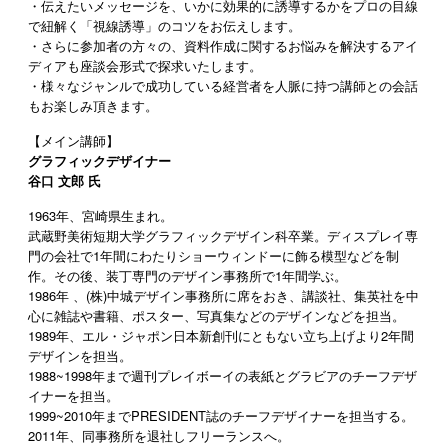
・伝えたいメッセージを、いかに効果的に誘導するかをプロの目線
で紐解く「視線誘導」のコツをお伝えします。
・さらに参加者の方々の、資料作成に関するお悩みを解決するアイ
ディアも座談会形式で探求いたします。
・様々なジャンルで成功している経営者を人脈に持つ講師との会話
もお楽しみ頂きます。
【メイン講師】
グラフィックデザイナー
谷口 文郎 氏
1963年、宮崎県生まれ。
武蔵野美術短期大学グラフィックデザイン科卒業。ディスプレイ専
門の会社で1年間にわたりショーウィンドーに飾る模型などを制
作。その後、装丁専門のデザイン事務所で1年間学ぶ。
1986年 、(株)中城デザイン事務所に席をおき、講談社、集英社を中
心に雑誌や書籍、ポスター、写真集などのデザインなどを担当。
1989年、エル・ジャポン日本新創刊にともない立ち上げより2年間
デザインを担当。
1988~1998年まで週刊プレイボーイの表紙とグラビアのチーフデザ
イナーを担当。
1999~2010年までPRESIDENT誌のチーフデザイナーを担当する。
2011
年、同事務所を退社しフリーランスへ。