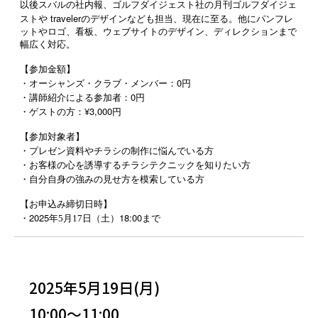
以後スバルの社内報、ゴルフダイジェスト社の月刊ゴルフダイジェ
traveler
ストや
のデザインなども担当、現在に至る。他にパンフレ
ットやロゴ、看板、ウェブサイトのデザイン、ディレクションまで
幅広く対応。
【参加金額】
・オーシャンズ・クラブ・メンバー：0円
・講師紹介による参加者：0円
・ゲストの方：¥3,000円
【参加対象者】
・プレゼン資料やチラシの制作に悩んでいる方
・お客様の心を誘導するチラシテクニックを知りたい方
・自分自身の強みの見せ方を模索している方
【お申込み締切日時】
2025
18:00
・
年5
月17日
（土）
まで
2025年5月19日(月)
10:00～11:00