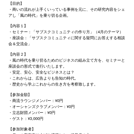
【目的】
・商いの流れが上手くいっている事例を元に、その研究内容をシェ
アし「風の時代」を乗り切る企画。
【内容１】
・セミナー：「サブスク
コミュニティ
の作り方」（4月のテーマ）
・座談会：「サブスク
コミュニティ
に関する疑問にお答えする相談
会＆交流会」
【内容２】
・風の時代を乗り切るためのビジネスの組み立て方を、セミナーと
座談会の形式で進行いたします。
・安定、安心、安全なビジネスとは？
・これからは、広告よりも告知の時代。
・歴史から学ぶこれからの生き方を考察致します。
【参加金額】
・商流ラウンジメンバー：¥0円
・オーシャンズクラブメンバー：¥0円
・立志財団メンバー
：¥0円
・ゲスト：¥3,000円
【参加対象者】