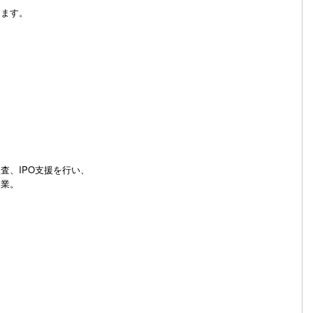
します。
査、IPO支援を行い、
開業。