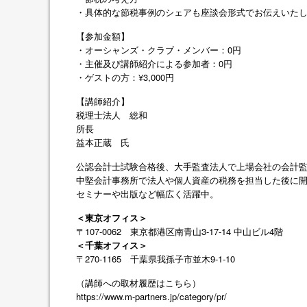
・具体的な節税事例のシェアも座談会形式でお伝えいた
【参加金額】
・オーシャンズ・クラブ・メンバー：0円
・主催及び講師紹介による参加者：0円
・ゲストの方：¥3,000円
【講師紹介】
税理士法人 総和
所長
益本正蔵 氏
公認会計士試験合格後、大手監査法人で上場会社の会計監
中堅会計事務所で法人や個人資産の税務を担当した後に
セミナーや出版など幅広く活躍中。
＜東京オフィス＞
〒107-0062 東京都港区南青山3-17-14 中山ビル4階
＜千葉オフィス＞
〒270-1165 千葉県我孫子市並木9-1-10
（講師への取材履歴はこちら）
https://www.m-partners.jp/category/pr/