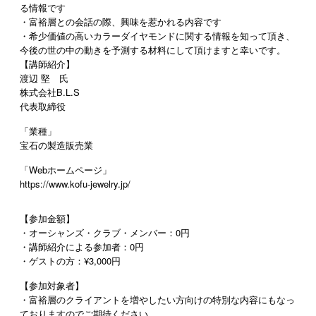
る情報です
・富裕層との会話の際、興味を惹かれる内容です
・希少価値の高いカラーダイヤモンドに関する情報を知って頂き、
今後の世の中の動きを予測する材料にして頂けますと幸いです。
【講師紹介】
渡辺 堅 氏
株式会社B.L.S
代表取締役
「業種」
宝石の製造販売業
「Webホームページ」
https://www.kofu-jewelry.jp/
【参加金額】
・オーシャンズ・クラブ・メンバー：0円
・講師紹介による参加者：0円
・ゲストの方：¥3,000円
【参加対象者】
・
富裕層のクライアントを増やしたい方向けの特別な内容にもなっ
ておりますのでご期待ください。