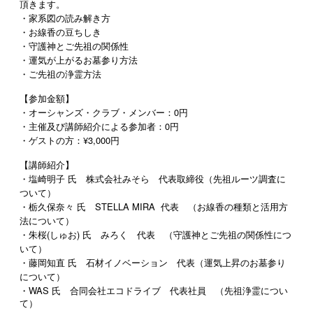
頂きます。
・家系図の読み解き方
・お線香の豆ちしき
・守護神とご先祖の関係性
・運気が上がるお墓参り方法
・ご先祖の浄霊方法
【参加金額】
・オーシャンズ・クラブ・メンバー：0円
・主催及び講師紹介による参加者：0円
・ゲストの方：¥3,000円
【講師紹介】
・塩崎明子 氏 株式会社みそら 代表取締役（先祖ルーツ調査に
ついて）
・栃久保奈々 氏 STELLA MIRA 代表 （お線香の種類と活用方
法について）
・朱桜(しゅお) 氏 みろく 代表 （守護神とご先祖の関係性につ
いて）
・藤岡知直 氏 石材イノベーション 代表（運気上昇のお墓参り
について）
WAS
・
氏 合同会社エコドライブ 代表社員 （先祖浄霊につい
て）