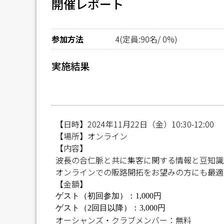
開催レポート
参加方法
4(定員:90名/ 0%)
実施結果
【日時】2024年11月22日（金）10:30-12:00
【場所】オンライン
【内容】
波長の合仁脈と共に集客に関する情報と豆知識
オンラインでの販路開拓をお望みの方にも最適
【金額】
ゲスト（初回参加）：
1,000
円
ゲスト（
2
回目以降）：
3,000
円
オーシャンズ・クラブメンバー：無料